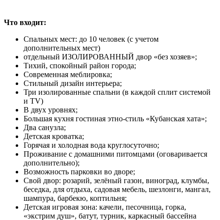
Что входит:
Спальных мест: до 10 человек (с учетом
дополнительных мест)
отдельный ИЗОЛИРОВАННЫЙ двор «без хозяев»;
Тихий, спокойный район города;
Современная меблировка;
Стильный дизайн интерьера;
Три изолированные спальни (в каждой сплит системой
и ТV)
В двух уровнях;
Большая кухня гостиная этно-стиль «Кубанская хата»;
Два санузла;
Детская кроватка;
Горячая и холодная вода круглосуточно;
Проживание с домашними питомцами (оговаривается
дополнительно);
Возможность парковки во дворе;
Свой двор: розарий, зелёный газон, виноград, клумбы,
беседка, для отдыха, садовая мебель, шезлонги, мангал,
шампура, барбекю, коптильня;
Детская игровая зона: качели, песочница, горка,
«экстрим душ», батут, турник, каркасный бассейна