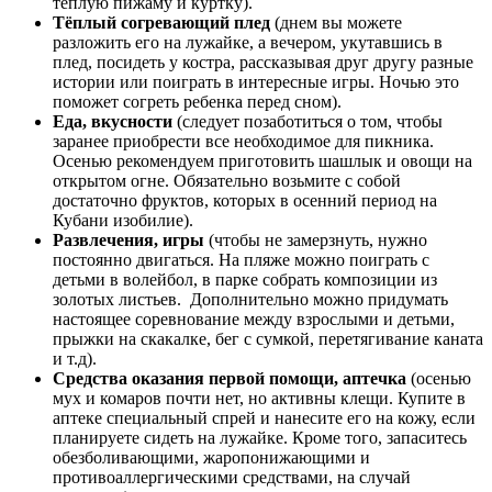
теплую пижаму и куртку).
Тёплый согревающий плед
(днем вы можете
разложить его на лужайке, а вечером, укутавшись в
плед, посидеть у костра, рассказывая друг другу разные
истории или поиграть в интересные игры. Ночью это
поможет согреть ребенка перед сном).
Еда, вкусности
(следует позаботиться о том, чтобы
заранее приобрести все необходимое для пикника.
Осенью рекомендуем приготовить шашлык и овощи на
открытом огне. Обязательно возьмите с собой
достаточно фруктов, которых в осенний период на
Кубани изобилие).
Развлечения, игры
(чтобы не замерзнуть, нужно
постоянно двигаться. На пляже можно поиграть с
детьми в волейбол, в парке собрать композиции из
золотых листьев. Дополнительно можно придумать
настоящее соревнование между взрослыми и детьми,
прыжки на скакалке, бег с сумкой, перетягивание каната
и т.д).
Средства оказания первой помощи, аптечка
(осенью
мух и комаров почти нет, но активны клещи. Купите в
аптеке специальный спрей и нанесите его на кожу, если
планируете сидеть на лужайке. Кроме того, запаситесь
обезболивающими, жаропонижающими и
противоаллергическими средствами, на случай