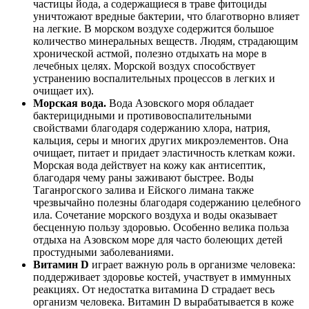
частицы йода, а содержащиеся в траве фитоциды
уничтожают вредные бактерии, что благотворно влияет
на легкие. В морском воздухе содержится большое
количество минеральных веществ. Людям, страдающим
хронической астмой, полезно отдыхать на море в
лечебных целях. Морской воздух способствует
устранению воспалительных процессов в легких и
очищает их).
Морская вода.
Вода Азовского моря обладает
бактерицидными и противовоспалительными
свойствами благодаря содержанию хлора, натрия,
кальция, серы и многих других микроэлементов. Она
очищает, питает и придает эластичность клеткам кожи.
Морская вода действует на кожу как антисептик,
благодаря чему раны заживают быстрее. Воды
Таганрогского залива и Ейского лимана также
чрезвычайно полезны благодаря содержанию целебного
ила. Сочетание морского воздуха и воды оказывает
бесценную пользу здоровью. Особенно велика польза
отдыха на Азовском море для часто болеющих детей
простудными заболеваниями.
Витамин D
играет важную роль в организме человека:
поддерживает здоровье костей, участвует в иммунных
реакциях. От недостатка витамина D страдает весь
организм человека. Витамин D вырабатывается в коже