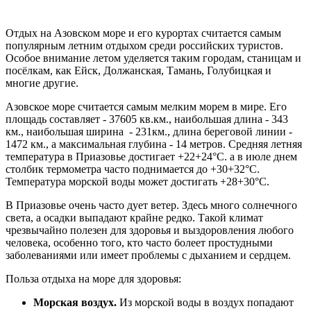
Отдых на Азовском море и его курортах считается самым
популярным летним отдыхом среди российских туристов.
Особое внимание летом уделяется таким городам, станицам и
посёлкам, как Ейск, Должанская, Тамань, Голубицкая и
многие другие.
Азовское море считается самым мелким морем в мире. Его
площадь составляет - 37605 кв.км., наибольшая длина - 343
км., наибольшая ширина - 231км., длина береговой линии -
1472 км., а максимальная глубина - 14 метров. Средняя летняя
температура в Приазовье достигает +22+24°С. а в июле днем
столбик термометра часто поднимается до +30+32°С.
Температура морской воды может достигать +28+30°С.
В Приазовье очень часто дует ветер. Здесь много солнечного
света, а осадки выпадают крайне редко. Такой климат
чрезвычайно полезен для здоровья и выздоровления любого
человека, особенно того, кто часто болеет простудными
заболеваниями или имеет проблемы с дыханием и сердцем.
Польза отдыха на море для здоровья:
Морская воздух.
Из морской воды в воздух попадают